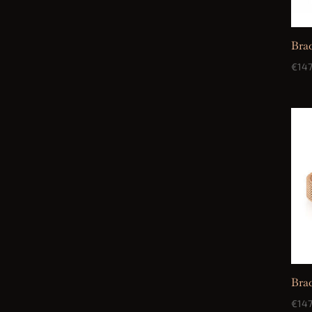
Brac
€
147
Bra
€
147