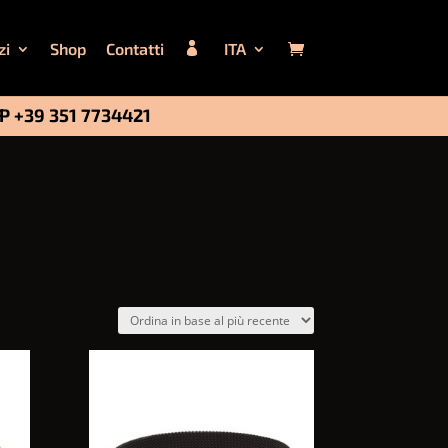
zi
Shop
Contatti
ITA
PP
+39 351 7734421