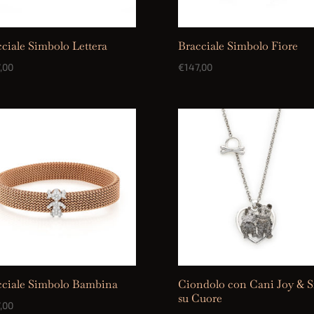
ciale Simbolo Lettera
Bracciale Simbolo Fiore
,00
€
147,00
cciale Simbolo Bambina
Ciondolo con Cani Joy & Si
su Cuore
,00