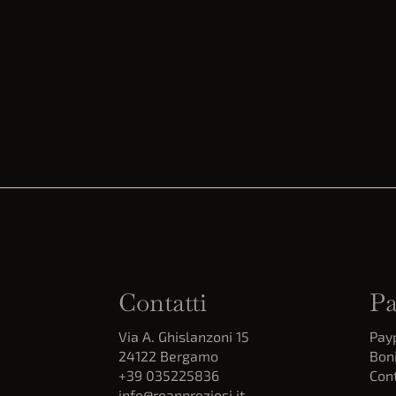
Contatti
Pa
Via A. Ghislanzoni 15
Pay
24122 Bergamo
Boni
+39 035225836
Con
info@roanpreziosi.it