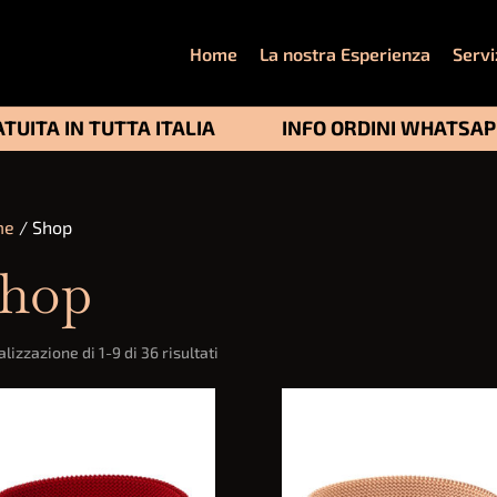
Home
La nostra Esperienza
Servi
TUITA IN TUTTA ITALIA
INFO ORDINI WHATSA
me
/ Shop
hop
Ordina
lizzazione di 1-9 di 36 risultati
in
base
al
più
recente