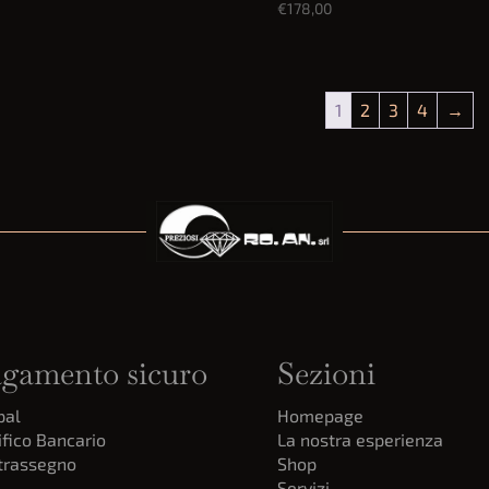
€
178,00
1
2
3
4
→
gamento sicuro
Sezioni
pal
Homepage
fico Bancario
La nostra esperienza
trassegno
Shop
Servizi