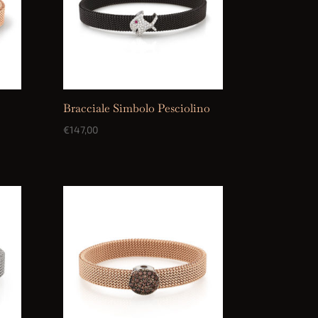
Bracciale Simbolo Pesciolino
€
147,00