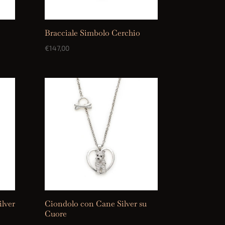
Bracciale Simbolo Cerchio
€
147,00
lver
Ciondolo con Cane Silver su
Cuore