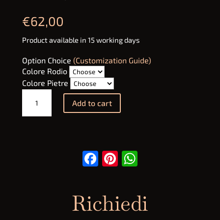
€
62,00
Product available in 15 working days
Option Choice
(Customization Guide)
Colore Rodio
Colore Pietre
Orecchini
Add to cart
Stella
quantity
Facebook
Pinterest
WhatsApp
Richiedi